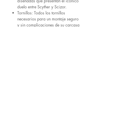
diseñadas que presentan el icónico
duelo entre Scyther y Scizor.
Tornillos: Todos los tornillos
necesarios para un montaje seguro
y sin complicaciones de su carcasa
personalizada.
Adhesivo trasero: mejora la
autenticidad de tu Gameboy con un
adhesivo trasero especialmente
diseñado, asegurando que tu
dispositivo capture el espíritu de
choque elemental de Scyther y
Scizor.
Tenga en cuenta que nuestros productos
son solo carcasas y no incluyen ningún
sistema electrónico, pantalla, LED,
botón o caja. Además, debido a las
actualizaciones de diseño, es posible
que haya algunas modificaciones leves