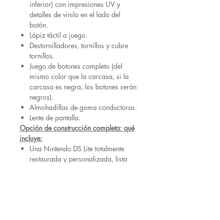
inferior) con impresiones UV y
detalles de vinilo en el lado del
botón.
Lápiz táctil a juego.
Destornilladores, tornillos y cubre
tornillos.
Juego de botones completo (del
mismo color que la carcasa, si la
carcasa es negra, los botones serán
negros).
Almohadillas de goma conductoras.
Lente de pantalla.
Opción de construcción completa: qué
incluye:
Una Nintendo DS Lite totalmente
restaurada y personalizada, lista
para usar nada más sacarla de la
caja.
Nuevo sensor táctil para la mejor
experiencia de juego.
Los colores de los botones