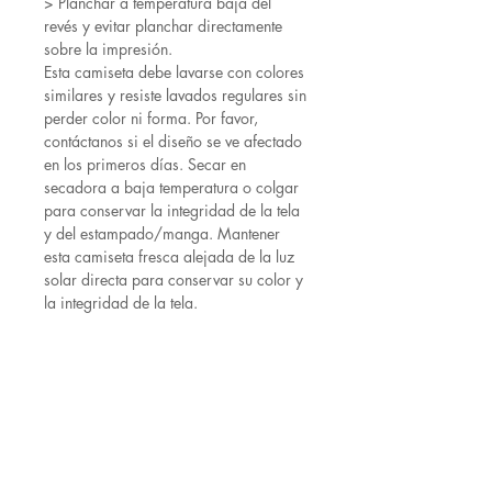
> Planchar a temperatura baja del
revés y evitar planchar directamente
sobre la impresión.
Esta camiseta debe lavarse con colores
similares y resiste lavados regulares sin
perder color ni forma. Por favor,
contáctanos si el diseño se ve afectado
en los primeros días. Secar en
secadora a baja temperatura o colgar
para conservar la integridad de la tela
y del estampado/manga. Mantener
esta camiseta fresca alejada de la luz
solar directa para conservar su color y
la integridad de la tela.
🎨 💎 | Diseños y estampados
Tenga en cuenta que el color de la
camiseta Gengar puede ser
ligeramente diferente en persona que
en la pantalla. Estas variaciones se
deben a las diferencias de iluminación
durante la fotografía y a la