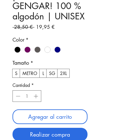
GENGAR! 100 %
algodón | UNISEX
Precio
Precio
 28,50 € 
19,95 €
de
oferta
Color
*
Tamaño
*
S
METRO
L
SG
2XL
Cantidad
*
Agregar al carrito
Realizar compra