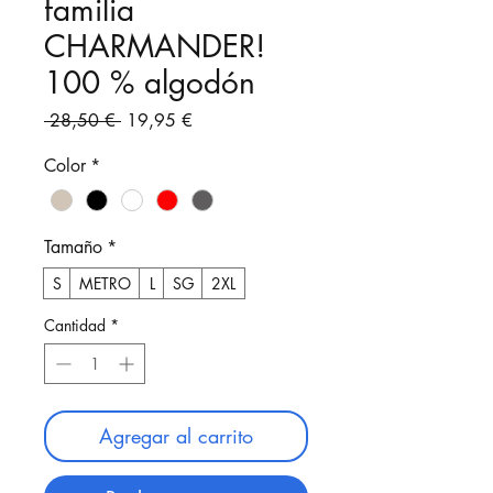
familia
CHARMANDER!
100 % algodón
Precio
Precio
 28,50 € 
19,95 €
de
oferta
Color
*
Tamaño
*
S
METRO
L
SG
2XL
Cantidad
*
Agregar al carrito