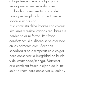
a baja temperatura o colgar para
secar para un uso más duradero.
> Planchar a temperatura baja del
revés y evitar planchar directamente
sobre la impresión.
Esta camiseta debe lavarse con colores
similares y resiste lavados regulares sin
perder color ni forma. Por favor,
contáctanos si el diseño se ve afectado
en los primeros días. Secar en
secadora a baja temperatura o colgar
para conservar la integridad de la tela
y del estampado/manga. Mantener
esta camiseta fresca alejada de la luz
solar directa para conservar su color y
la integridad de la tela.
🎨 💎 | Diseños y estampados
Tenga en cuenta que el color de la
camiseta puede ser ligeramente
diferente en persona que en la pantalla.
Estas variaciones se deben a las